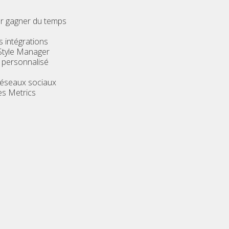
ur gagner du temps
s intégrations
Style Manager
 personnalisé
réseaux sociaux
es Metrics